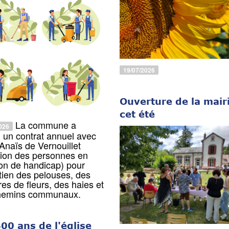
19/07/2026
Ouverture de la mair
cet été
La commune a
026
 un contrat annuel avec
 Anaïs de Vernouillet
tion des personnes en
ion de handicap) pour
etien des pelouses, des
res de fleurs, des haies et
hemins communaux.
00 ans de l'église