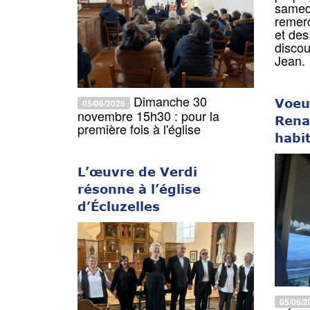
samedi
remer
et des
discou
Jean.
Dimanche 30
Voeu
05/06/2026
novembre 15h30 : pour la
Rena
première fois à l'église
habit
L’œuvre de Verdi
résonne à l’église
d’Écluzelles
05/06/2