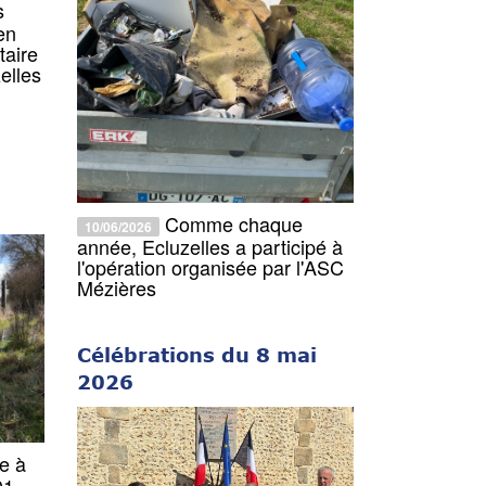
s
en
taire
elles
Comme chaque
10/06/2026
année, Ecluzelles a participé à
l'opération organisée par l'ASC
Mézières
Célébrations du 8 mai
2026
e à
01