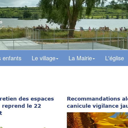
s
 enfants
Le village
La Mairie
L'église
tretien des espaces
Recommandations al
s reprend le 22
canicule vigilance ja
t