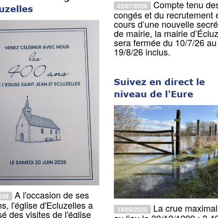
Compte tenu de
02/07/2026
uzelles
congés et du recrutement 
cours d’une nouvelle secré
de mairie, la mairie d’Écluz
sera fermée du 10/7/26 au
19/8/26 inclus.
Suivez en direct le
niveau de l'Eure
A l'occasion de ses
026
s, l'église d'Ecluzelles a
La crue maximal
19/05/2026
é des visites de l'église
eu lieu le 30/12/1999 : 2.4