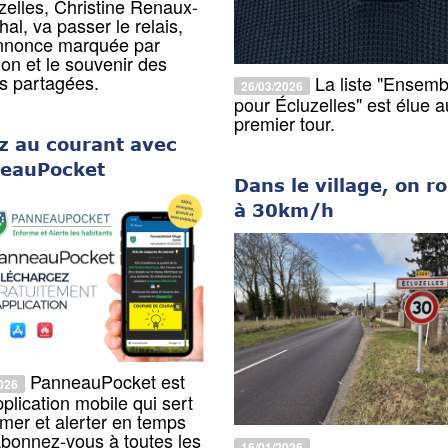
zelles, Christine Renaux-
al, va passer le relais,
nnonce marquée par
ion et le souvenir des
s partagées.
La liste "Ensemb
26/03/2026
pour Écluzelles" est élue a
premier tour.
z au courant avec
eauPocket
Dans le village, on r
à 30km/h
PanneauPocket est
026
plication mobile qui sert
rmer et alerter en temps
Abonnez-vous à toutes les
16/01/2026