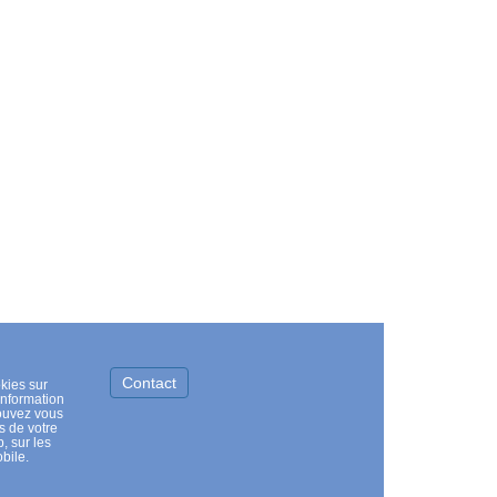
Contact
kies sur
information
pouvez vous
s de votre
, sur les
bile.