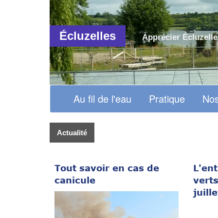
Écluzelles
Apprécier Écluzelle
Au fil de l'eau
Pratique
Nos
Actualité
Tout savoir en cas de
L'en
canicule
vert
juille