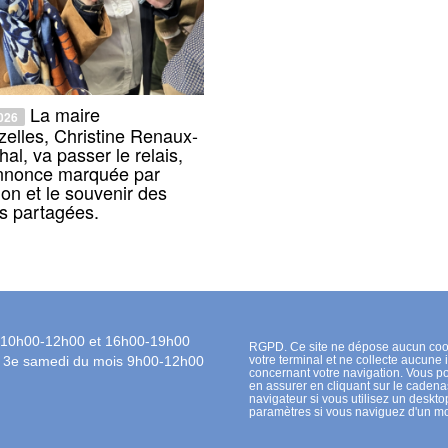
La maire
026
zelles, Christine Renaux-
al, va passer le relais,
nnonce marquée par
ion et le souvenir des
s partagées.
 10h00-12h00 et 16h00-19h00
RGPD. Ce site ne dépose aucun coo
t 3e samedi du mois 9h00-12h00
votre terminal et ne collecte aucune 
concernant votre navigation. Vous 
en assurer en cliquant sur le cadena
navigateur si vous utilisez un desktop
paramètres si vous naviguez d'un mo