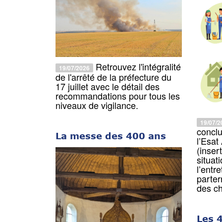
Retrouvez l'intégralité
19/07/2026
de l'arrêté de la préfecture du
17 juillet avec le détail des
recommandations pour tous les
niveaux de vigilance.
19/07/2
conclu
La messe des 400 ans
l’Esat
(inser
situat
l’entr
parter
des c
Les 4