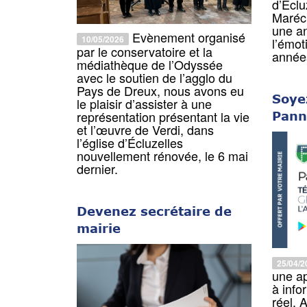
d’Éclu
Maréch
une a
Evènement organisé
10/05/2026
l’émot
par le conservatoire et la
année
médiathèque de l’Odyssée
avec le soutien de l’agglo du
Pays de Dreux, nous avons eu
Soye
le plaisir d’assister à une
représentation présentant la vie
Pann
et l’œuvre de Verdi, dans
l’église d’Écluzelles
nouvellement rénovée, le 6 mai
dernier.
Devenez secrétaire de
mairie
25/04/2
une ap
à info
réel. 