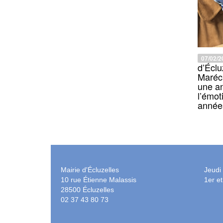
07/02/2
d’Éclu
Maréch
une a
l’émot
année
Mairie d'Écluzelles
Jeudi
10 rue Étienne Malassis
1er e
28500 Écluzelles
02 37 43 80 73