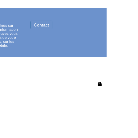
Contact
kies sur
information
pouvez vous
s de votre
, sur les
bile.