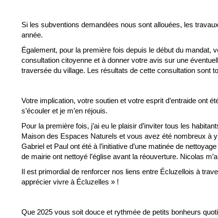
Si les subventions demandées nous sont allouées, les travaux 
année.
Également, pour la première fois depuis le début du mandat, v
consultation citoyenne et à donner votre avis sur une éventuell
traversée du village. Les résultats de cette consultation sont to
Votre implication, votre soutien et votre esprit d’entraide ont é
s’écouler et je m’en réjouis.
Pour la première fois, j’ai eu le plaisir d’inviter tous les habi
Maison des Espaces Naturels et vous avez été nombreux à y par
Gabriel et Paul ont été à l’initiative d’une matinée de nettoyage
de mairie ont nettoyé l’église avant la réouverture. Nicolas m’aid
Il est primordial de renforcer nos liens entre Écluzellois à tra
apprécier vivre à Écluzelles » !
Que 2025 vous soit douce et rythmée de petits bonheurs quoti