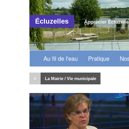
Écluzelles
Apprécier Écluzelle
Au fil de l'eau
Pratique
Nos
<
La Mairie / Vie municipale