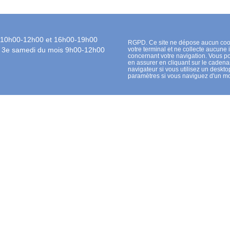
 10h00-12h00 et 16h00-19h00
RGPD. Ce site ne dépose aucun coo
t 3e samedi du mois 9h00-12h00
votre terminal et ne collecte aucune 
concernant votre navigation. Vous 
en assurer en cliquant sur le cadena
navigateur si vous utilisez un desktop
paramètres si vous naviguez d'un mo