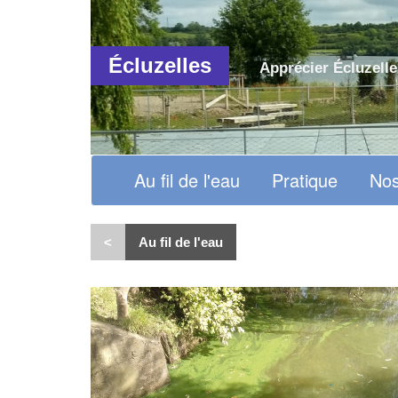
Écluzelles
Apprécier Écluzelle
Au fil de l'eau
Pratique
Nos
<
Au fil de l'eau