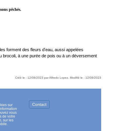
ssons pêchés.
elles forment des fleurs d'eau, aussi appelées
au
brocoli
, à une purée de pois ou à un déversement
Créé le : 12/08/2023 par Alfredo Lopez. Modifié le : 12/08/2023
Contact
kies sur
information
pouvez vous
s de votre
, sur les
bile.