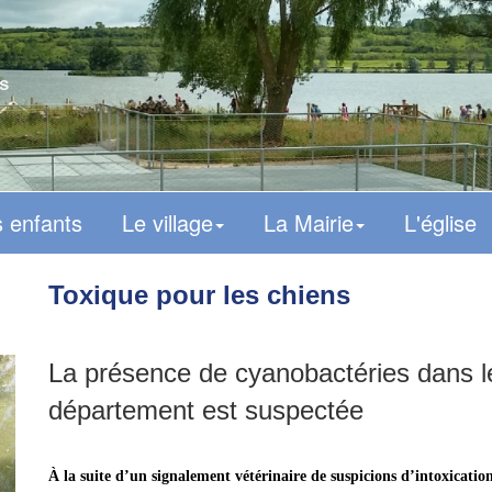
s
 enfants
Le village
La Mairie
L'église
Toxique pour les chiens
La présence de cyanobactéries dans l
département est suspectée
À la suite d’un signalement vétérinaire de suspicions d’intoxicatio