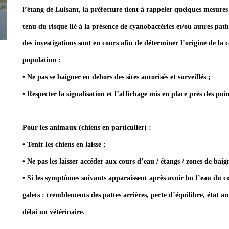
l’étang de Luisant, la préfecture tient à rappeler quelques mesures
tenu du risque lié à la présence de cyanobactéries et/ou autres path
des investigations sont en cours afin de déterminer l’origine de la
population :
• Ne pas se baigner en dehors des sites autorisés et surveillés ;
• Respecter la signalisation et l’affichage mis en place près des poi
Pour les animaux (chiens en particulier) :
• Tenir les chiens en laisse ;
• Ne pas les laisser accéder aux cours d’eau / étangs / zones de baig
• Si les symptômes suivants apparaissent après avoir bu l’eau du c
galets : tremblements des pattes arrières, perte d’équilibre, état 
délai un vétérinaire.