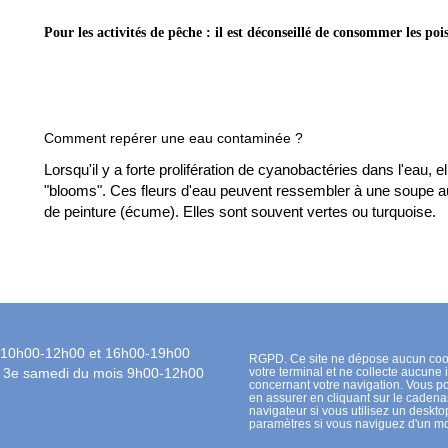
Pour les activités de pêche : il est déconseillé de consommer les poi
Comment repérer une eau contaminée ?
Lorsqu'il y a forte prolifération de cyanobactéries dans l'eau, 
"blooms". Ces fleurs d'eau peuvent ressembler à une soupe 
de peinture (écume). Elles sont souvent vertes ou turquoise.
 10h00-12h00 et 16h00-19h00
RGPD. Ce site ne dépose aucun coo
t 3e samedi du mois 9h00-12h00
votre terminal et ne collecte aucune 
concernant votre navigation. Vous 
en assurer en cliquant sur le cadena
navigateur si vous utilisez un desktop
paramètres si vous naviguez d'un mo