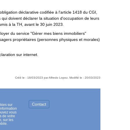
obligation déclarative codifiée à l'article 1418 du CGI,
s qui doivent déclarer la situation d'occupation de leurs
mis à la TH, avant le 30 juin 2023.
de loyer du service "Gérer mes biens immobiliers"
usagers propriétaires (personnes physiques et morales)
laration sur internet.
Créé le : 18/03/2023 par Alfredo Lopez. Modifié le : 20/03/2023
Contact
kies sur
information
pouvez vous
s de votre
, sur les
bile.