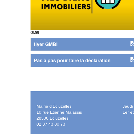
GMBI
flyer GMBI
Pas à pas pour faire la déclaration
Mairie d'Écluzelles
Jeudi
10 rue Étienne Malassis
1er e
28500 Écluzelles
02 37 43 80 73