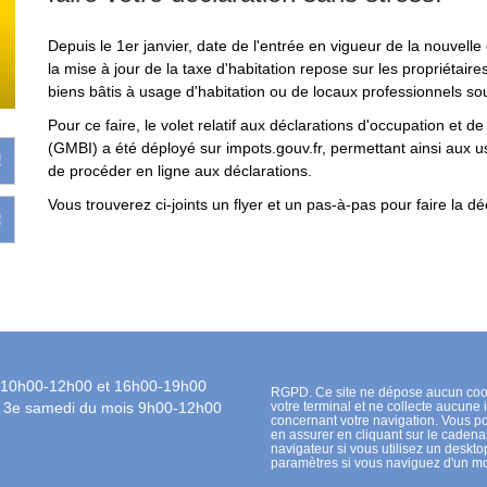
Depuis le 1er janvier, date de l'entrée en vigueur de la nouvelle 
la mise à jour de la taxe d'habitation repose sur les propriétaire
biens bâtis à usage d'habitation ou de locaux professionnels sou
Pour ce faire, le volet relatif aux déclarations d'occupation et 
(GMBI) a été déployé sur impots.gouv.fr, permettant ainsi aux 
de procéder en ligne aux déclarations.
Vous trouverez ci-joints un flyer et un pas-à-pas pour faire la déc
 10h00-12h00 et 16h00-19h00
RGPD. Ce site ne dépose aucun coo
t 3e samedi du mois 9h00-12h00
votre terminal et ne collecte aucune 
concernant votre navigation. Vous 
en assurer en cliquant sur le cadena
navigateur si vous utilisez un desktop
paramètres si vous naviguez d'un mo