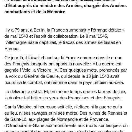
d’État auprès du ministre des Armées, chargée des Anciens
combattants et de la Mémoire
Il y a 79 ans, à Berlin, la France surmontait « l’étrange défaite »
de mai 1940 et l’esprit de collaboration. Le 8 mai 1945,
l’Allemagne nazie capitulait, le fracas des armes se taisait en
Europe.
Ce jour-là, il faisait chaud sur la France comme dans le cœur
des Français lorsqu’ils ont appris la nouvelle : « La guerre est
gagnée ! Voici la Victoire ! ». Ces quelques mots, prononcés par
la voix du Général de Gaulle, qui depuis le 18 juin 1940 avait
poursuivi le combat, ont résonné dans le pays, et bien au-delà.
La délivrance est là. Et, en même temps que les larmes de joie,
la douleur fait briller les yeux des Françaises et des Français.
Car la Victoire, si heureuse soit elle, n’efface ni la guerre qui a
eu lieu, ni ses ravages et ni ses morts. Des ruines de Rennes et
de Saint-Lô, aux plages de Normandie et de Provence,
d’Oradour-sur-Glane aux monuments aux morts sur lesquels on
gravera bientôt des noms nouveaux : c’est dans un silence de