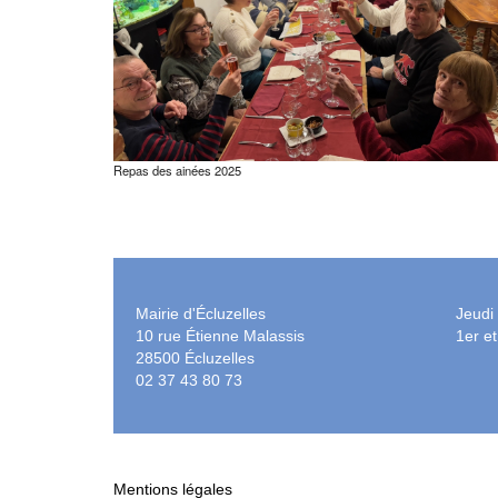
Repas des ainées 2025
Mairie d'Écluzelles
Jeudi
10 rue Étienne Malassis
1er e
28500 Écluzelles
02 37 43 80 73
Mentions légales