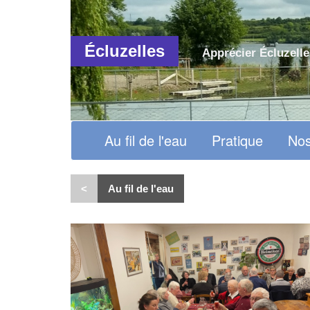
Écluzelles
Apprécier Écluzelle
Au fil de l'eau
Pratique
Nos
<
Au fil de l'eau