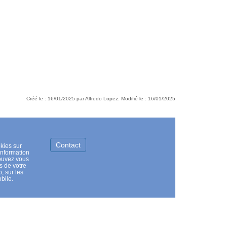
Créé le : 16/01/2025 par Alfredo Lopez. Modifié le : 16/01/2025
Contact
kies sur
information
pouvez vous
s de votre
, sur les
bile.