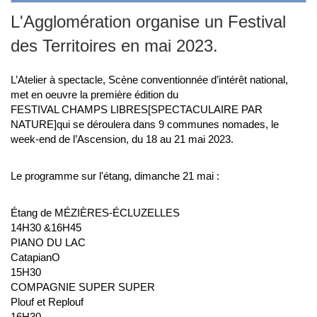
L'Agglomération organise un Festival
des Territoires en mai 2023.
L’Atelier à spectacle, Scène conventionnée d’intérêt national,
met en oeuvre la première édition du
FESTIVAL CHAMPS LIBRES
[
SPECTACULAIRE PAR
NATURE]
qui se déroulera dans 9 communes nomades, le
week-end de l’Ascension, du 18 au 21 mai 2023.
Le programme sur l'étang, dimanche 21 mai :
Étang de
MÉZIÈRES-ÉCLUZELLES
14
H
30 &16
H
45
PIANO DU LAC
Catapian
O
15
H
30
COMPAGNIE SUPER SUPER
Plouf et Replouf
16
H
30